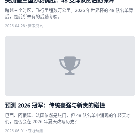
美加墨三国办赛挑战：48 支球队的后勤保障
跨越三个时区，飞行里程数万公里。2026 年世界杯的 48 队名单背
后，是前所未有的后勤考验。
2026-04-28 · 赛事资讯
预测 2026 冠军：传统豪强与新贵的碰撞
巴西、阿根廷、法国依然是热门，但 48 队名单中涌现的年轻天才
们，是否会在 2026 年夏天改写历史？
2026-06-01 · 夺冠预测