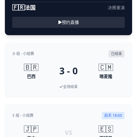
🇫🇷
法国
决赛重演
预约直播
D 组 - 小组赛
已结束
🇧🇷
🇨🇲
3 - 0
巴西
喀麦隆
全场结束
E 组 - 小组赛
后天 18:00
🇯🇵
🇪🇸
VS