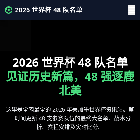
2026 世界杯 48 队名单
2026 世界杯 48 队名单
见证历史新篇，48 强逐鹿
北美
这里是全网最全的 2026 年美加墨世界杯资讯站。第
一时间更新 48 支参赛队伍的最终大名单、战术分
析、赛程安排及实时比分。