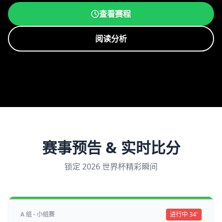
查看赛程
阅读分析
赛事预告 & 实时比分
锁定 2026 世界杯精彩瞬间
A 组 - 小组赛
进行中 34'